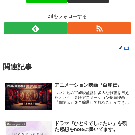
ariをフォローする
ari
関連記事
アニメーション映画『白蛇伝』
Uncategorized
ついにあの宮崎駿監督に多大な影響を与え
たという、東映アニメーション長編映画
『白蛇伝』を全編通して観ることができま
した！これ期間限定でYouTubeで無料配信
してるんだけど、今月15日（2025年1月15
日）までの配信らしいので、もしこのブ
ロ...
ドラマ『ひとりでしにたい』を観
Uncategorized
た感想をnoteに書いてます。